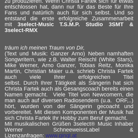
zu produzieren. Wenn Christa Fartek sich für etwas
entschlossen hat, dann nur für das Beste für Ihre
Fans und natürlich auch für sich selbst. Und so
entstand die erste erfolgreiche Zusammenarbeit
mit
3select-Music
T.S.M.P. Studio
3SMT &
3select-RMX
träum ich meinen Traum von Dir,
(Text und Musik: Ganzer Arno) Neben namhaften
Songwritern, wie z.B. Walter Reischl (White Stars),
Mike Werner, Arno Ganzer, Tobias Reitz, Monika
Martin, Christian Maier u.a. schrieb Christa Fartek
auch viele Ihrer erfolgreichen Titel
selbst. Durch Ihrer Tätigkeit als Sängerin hat sich
Christa Fartek auch als Gesangscoach bereits einen
Namen gemacht. Viele Titel von Newcomern, die
man auch auf diversen Radiosendern (u.a. ORF,..)
hört, wurden von der Sängerin gecoacht und
vorbereitet. Mit diesen Komponenten der Musik hat
sich Christa Fartek Ihr Hobby zum Beruf gemacht.
Mit musikalischen Grüßen 3select® Music Inhaber
Werner SchneeweissLabel &
Lizenzanfragen:
www.gingl.at